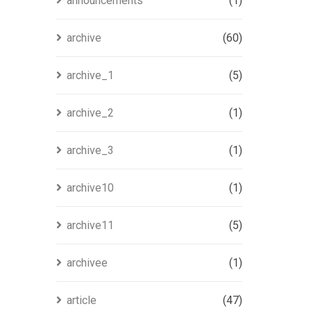
announcements
(1)
archive
(60)
archive_1
(5)
archive_2
(1)
archive_3
(1)
archive10
(1)
archive11
(5)
archivee
(1)
article
(47)