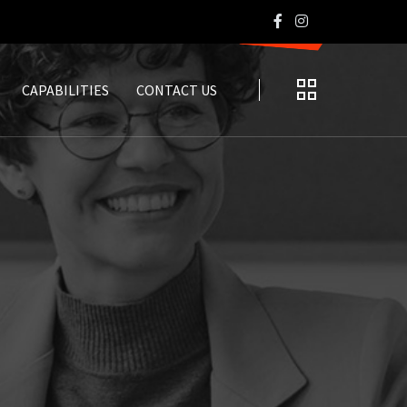
CAPABILITIES
CONTACT US