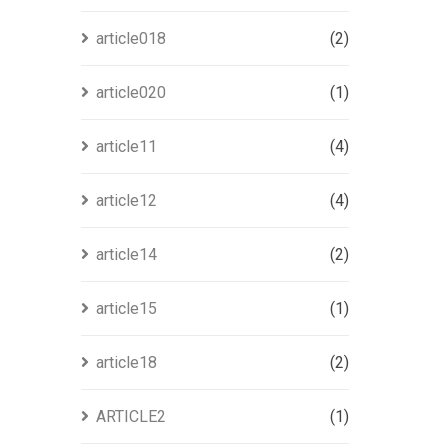
article018
(2)
article020
(1)
article11
(4)
article12
(4)
article14
(2)
article15
(1)
article18
(2)
ARTICLE2
(1)