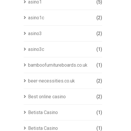
asino1
(5)
asino1c
(2)
asino3
(2)
asino3c
(1)
bamboofurnitureboards.co.uk
(1)
beer-necessities.co.uk
(2)
Best online casino
(2)
Betista Casino
(1)
Betista Casino
(1)